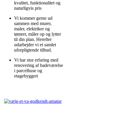
kvalitet, funktionalitet og
naturligvis pris
Vi kommer gerne ud
sammen med murer,
maler, elektriker og
tømrer, måler op og lytter
til din plan. Herefter
udarbejder vi et samlet
uforpligtende tilbud.
Vi har stor erfaring med
renovering af badeværelse
i parcelhuse og
etagebyggeri
Få et uforpligtende tilbud på en
totalløsning for dit nye badeværelse eller
blot VVS installationen. Kontakt os på